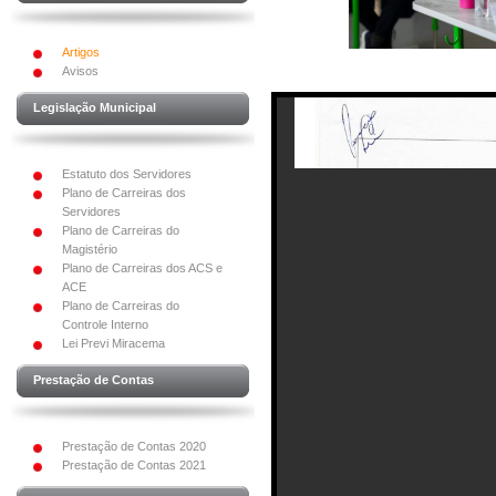
Artigos
Avisos
Legislação Municipal
Estatuto dos Servidores
Plano de Carreiras dos
Servidores
Plano de Carreiras do
Magistério
Plano de Carreiras dos ACS e
ACE
Plano de Carreiras do
Controle Interno
Lei Previ Miracema
Prestação de Contas
Prestação de Contas 2020
Prestação de Contas 2021