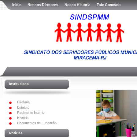
Inicio
Nossos Diretores
Nossa História
Fale Conosco
Institucional
Diretoria
Estatuto
Regimento Interno
História
Documentos de Fundação
Notícias